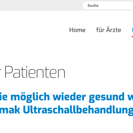
Navigation
Home
für Ärzte
überspringen
 Patienten
wie möglich wieder gesund w
lmak Ultraschallbehandlun