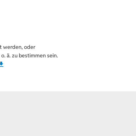
et werden, oder
o. ä. zu bestimmen sein.
wnload