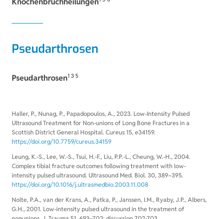
Knochenbruchheilungen
Pseudarthrosen
1 3 5
Pseudarthrosen
1
Haller, P., Nunag, P., Papadopoulos, A., 2023. Low-Intensity Pulsed
Ultrasound Treatment for Non-unions of Long Bone Fractures in a
Scottish District General Hospital. Cureus 15, e34159.
https://doi.org/10.7759/cureus.34159
2
Leung, K.-S., Lee, W.-S., Tsui, H.-F., Liu, P.P.-L., Cheung, W.-H., 2004.
Complex tibial fracture outcomes following treatment with low-
intensity pulsed ultrasound. Ultrasound Med. Biol. 30, 389–395.
https://doi.org/10.1016/j.ultrasmedbio.2003.11.008
3
Nolte, P.A., van der Krans, A., Patka, P., Janssen, I.M., Ryaby, J.P., Albers,
G.H., 2001. Low-intensity pulsed ultrasound in the treatment of
nonunions. J. Trauma 51, 693–702; discussion 702-703.