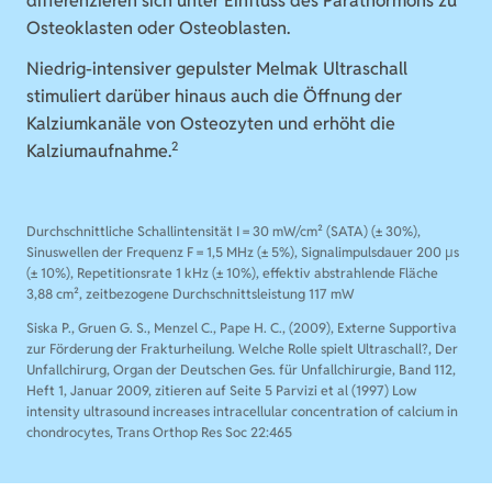
differenzieren sich unter Einfluss des Parathormons zu
Osteoklasten oder Osteoblasten.
Niedrig-intensiver gepulster Melmak Ultraschall
stimuliert darüber hinaus auch die Öffnung der
Kalziumkanäle von Osteozyten und erhöht die
2
Kalziumaufnahme.
1
Durchschnittliche Schallintensität I = 30 mW/cm² (SATA) (± 30%),
Sinuswellen der Frequenz F = 1,5 MHz (± 5%), Signalimpulsdauer 200 μs
(± 10%), Repetitionsrate 1 kHz (± 10%), effektiv abstrahlende Fläche
3,88 cm², zeitbezogene Durchschnittsleistung 117 mW
2
Siska P., Gruen G. S., Menzel C., Pape H. C., (2009), Externe Supportiva
zur Förderung der Frakturheilung. Welche Rolle spielt Ultraschall?, Der
Unfallchirurg, Organ der Deutschen Ges. für Unfallchirurgie, Band 112,
Heft 1, Januar 2009, zitieren auf Seite 5 Parvizi et al (1997) Low
intensity ultrasound increases intracellular concentration of calcium in
chondrocytes, Trans Orthop Res Soc 22:465