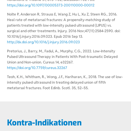
https://doi.org/10.1097/00005373-200110000-00012
4
Nolte P, Anderson R, Strauss E, Wang Z, Hu L, Xu Z, Steen RG., 2016.
Heal rate of metatarsal fractures: A propensity-matching study of
patients treated with low-intensity pulsed ultrasound (LIPUS) vs.
surgical and other treatments. Injury. 2016 Nov;47(11):2584-2590. doi:
10.1016/j.injury.2016.09.023. Epub 2016 Sep 13.
http://dx.doi.org/10.1016/j.injury.2016.09.023
6
Pretorius, J., Barry, M., Fadul, A., Murphy, C.G., 2022. Low-Intensity
Pulsed Ultrasound Therapy in Patients With Post-traumatic Delayed
Union and Non-union. Cureus 14, e32267.
https://doi.org/10.7759/cureus.32267
6
Teoh, K.H., Whitham, R., Wong, J.F., Hariharan, K., 2018. The use of low-
intensity pulsed ultrasound in treating delayed union of fifth
metatarsal fractures. Foot Edinb. Scotl. 35, 52–55.
Kontra-Indikationen